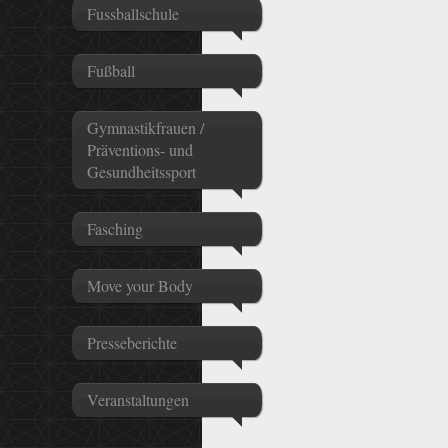
Fussballschule
Fußball
Gymnastikfrauen /
Präventions- und
Gesundheitssport
Fasching
Move your Body
Presseberichte
Veranstaltungen