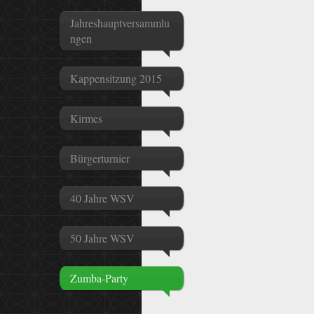
Jahreshauptversammlu
ngen
Kappensitzung 2015
Kirmes
Bürgerturnier
40 Jahre WSV
50 Jahre WSV
Zumba-Party