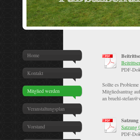
Home
Beitritt
Beitritts
PDF-Dok
Kontakt
Sollte es Problem
Mitglied werden
Mitgliedsantrag au
an bruehl-stefan@
Veranstaltungsplan
Satzung 
Vorstand
Satzung 
PDF-Dok