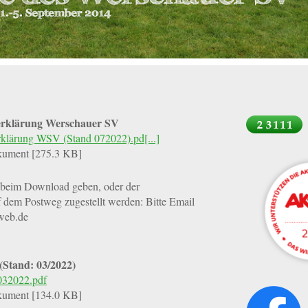
serklärung Werschauer SV
erklärung WSV (Stand 072022).pd[...]
ument [275.3 KB]
e beim Download geben, oder der
f dem Postweg zugestellt werden: Bitte Email
web.de
(Stand: 03/2022)
032022.pdf
ument [134.0 KB]