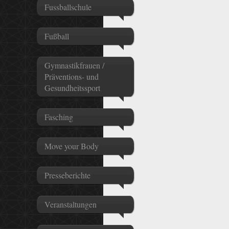
Fussballschule
Fußball
Gymnastikfrauen /
Präventions- und
Gesundheitssport
Fasching
Move your Body
Presseberichte
Veranstaltungen