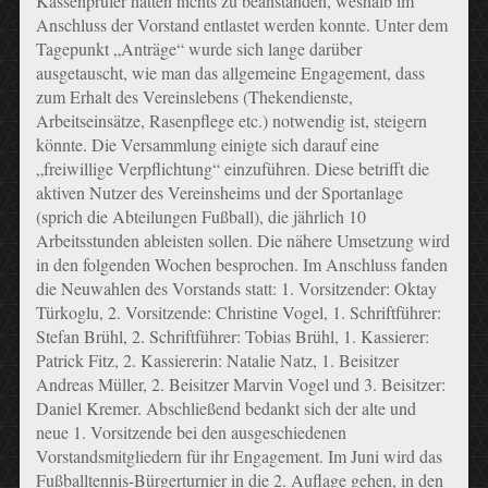
Kassenprüfer hatten nichts zu beanstanden, weshalb im
Anschluss der Vorstand entlastet werden konnte. Unter dem
Tagepunkt „Anträge“ wurde sich lange darüber
ausgetauscht, wie man das allgemeine Engagement, dass
zum Erhalt des Vereinslebens (Thekendienste,
Arbeitseinsätze, Rasenpflege etc.) notwendig ist, steigern
könnte. Die Versammlung einigte sich darauf eine
„
freiwillige Verpflichtung“ einzuführen. Diese betrifft die
aktiven Nutzer des Vereinsheims und der Sportanlage
(sprich die Abteilungen Fußball), die jährlich 10
Arbeitsstunden ableisten sollen. Die nähere Umsetzung wird
in den folgenden Wochen besprochen. Im Anschluss fanden
die Neuwahlen des Vorstands statt: 1. Vorsitzender: Oktay
Türkoglu, 2. Vorsitzende: Christine Vogel, 1. Schriftführer:
Stefan Brühl, 2. Schriftführer: Tobias Brühl, 1. Kassierer:
Patrick Fitz, 2. Kassiererin: Natalie Natz, 1. Beisitzer
Andreas Müller, 2. Beisitzer Marvin Vogel und 3. Beisitzer:
Daniel Kremer. Abschließend bedankt sich der alte und
neue 1. Vorsitzende bei den ausgeschiedenen
Vorstandsmitgliedern für ihr Engagement. Im Juni wird das
Fußballtennis-Bürgerturnier in die 2. Auflage gehen, in den